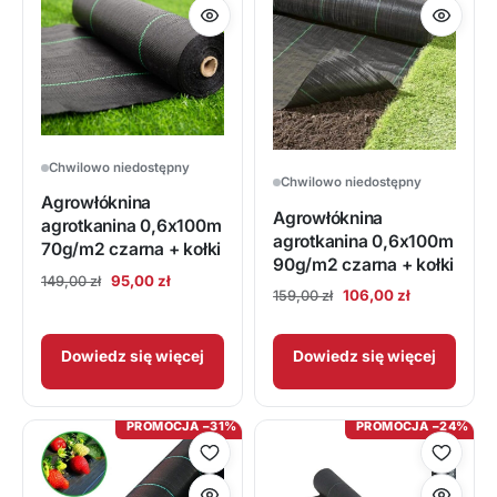
Chwilowo niedostępny
Chwilowo niedostępny
Agrowłóknina
Agrowłóknina
agrotkanina 0,6x100m
agrotkanina 0,6x100m
70g/m2 czarna + kołki
90g/m2 czarna + kołki
Pierwotna
Aktualna
95,00
zł
149,00
zł
Pierwotna
Aktualna
106,00
zł
159,00
zł
cena
cena
cena
cena
wynosiła:
wynosi:
wynosiła:
wynosi:
149,00 zł.
95,00 zł.
Dowiedz się więcej
Dowiedz się więcej
159,00 zł.
106,00 zł.
PROMOCJA −31%
PROMOCJA −24%