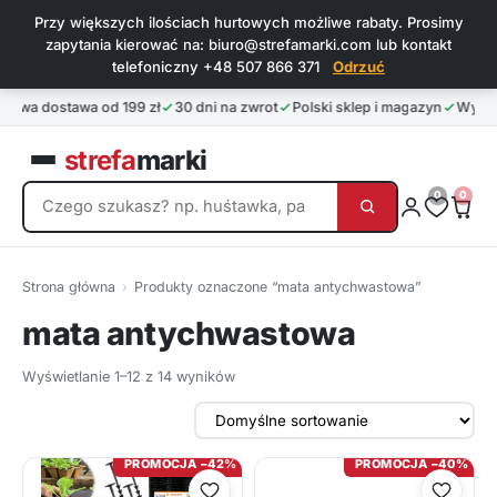
Przy większych ilościach hurtowych możliwe rabaty. Prosimy
zapytania kierować na: biuro@strefamarki.com lub kontakt
telefoniczny +48 507 866 371
Odrzuć
owa dostawa od 199 zł
30 dni na zwrot
Polski sklep i magazyn
Wysyłk
strefa
marki
0
0
Strona główna
›
Produkty oznaczone “mata antychwastowa”
mata antychwastowa
Wyświetlanie 1–12 z 14 wyników
PROMOCJA −42%
PROMOCJA −40%