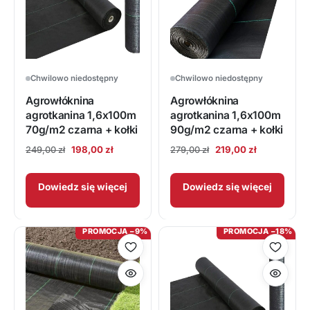
Chwilowo niedostępny
Chwilowo niedostępny
Agrowłóknina
Agrowłóknina
agrotkanina 1,6x100m
agrotkanina 1,6x100m
70g/m2 czarna + kołki
90g/m2 czarna + kołki
Pierwotna
Aktualna
Pierwotna
Aktualna
198,00
zł
219,00
zł
249,00
zł
279,00
zł
cena
cena
cena
cena
wynosiła:
wynosi:
wynosiła:
wynosi:
Dowiedz się więcej
Dowiedz się więcej
249,00 zł.
198,00 zł.
279,00 zł.
219,00 zł.
PROMOCJA −9%
PROMOCJA −18%