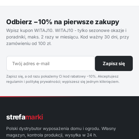
Odbierz −10% na pierwsze zakupy
Wpisz kupon WITAJ10. WITAJ10 - tylko sezonowe okazje i
poradniki, maks. 2 razy w miesiącu. Kod ważny 30 dni, przy
zamówieniu od 100 zł.
Zapisz się
Zapisz się, a od razu pokażemy Ci kod rabatowy −10%. Akceptujesz
regulamin i politykę prywatności; wypiszesz się jednym kliknięciem.
strefa
marki
Polski dystrybutor wyposażenia domu i ogrodu. Własny
magazyn, kontrola produkcji, wysyłka w 24 h.