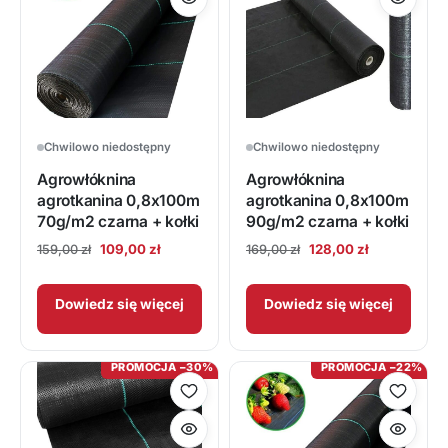
Chwilowo niedostępny
Chwilowo niedostępny
Agrowłóknina
Agrowłóknina
agrotkanina 0,8x100m
agrotkanina 0,8x100m
90g/m2 czarna + kołki
70g/m2 czarna + kołki
Pierwotna
Aktualna
Pierwotna
Aktualna
128,00
zł
109,00
zł
169,00
zł
159,00
zł
cena
cena
cena
cena
wynosiła:
wynosi:
wynosiła:
wynosi:
Dowiedz się więcej
Dowiedz się więcej
169,00 zł.
128,00 zł.
159,00 zł.
109,00 zł.
PROMOCJA −30%
PROMOCJA −22%