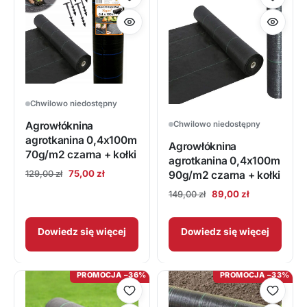
Chwilowo niedostępny
Agrowłóknina
Chwilowo niedostępny
agrotkanina 0,4x100m
Agrowłóknina
70g/m2 czarna + kołki
agrotkanina 0,4x100m
Pierwotna
Aktualna
75,00
zł
90g/m2 czarna + kołki
129,00
zł
cena
cena
Pierwotna
Aktualna
89,00
zł
149,00
zł
wynosiła:
wynosi:
cena
cena
129,00 zł.
75,00 zł.
wynosiła:
wynosi:
Dowiedz się więcej
Dowiedz się więcej
149,00 zł.
89,00 zł.
PROMOCJA −36%
PROMOCJA −33%