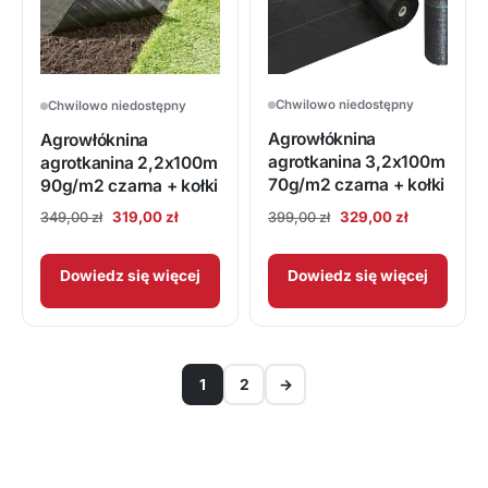
Chwilowo niedostępny
Chwilowo niedostępny
Agrowłóknina
Agrowłóknina
agrotkanina 3,2x100m
agrotkanina 2,2x100m
70g/m2 czarna + kołki
90g/m2 czarna + kołki
Pierwotna
Aktualna
Pierwotna
Aktualna
329,00
zł
319,00
zł
399,00
zł
349,00
zł
cena
cena
cena
cena
wynosiła:
wynosi:
wynosiła:
wynosi:
Dowiedz się więcej
Dowiedz się więcej
399,00 zł.
329,00 zł.
349,00 zł.
319,00 zł.
1
2
→