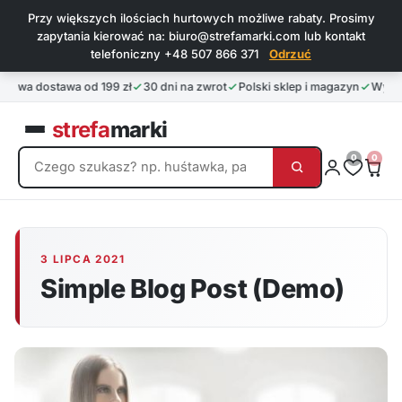
Przy większych ilościach hurtowych możliwe rabaty. Prosimy
zapytania kierować na: biuro@strefamarki.com lub kontakt
telefoniczny +48 507 866 371
Odrzuć
mowa dostawa od 199 zł
30 dni na zwrot
Polski sklep i magazyn
Wysył
strefa
marki
0
0
3 LIPCA 2021
Simple Blog Post (Demo)