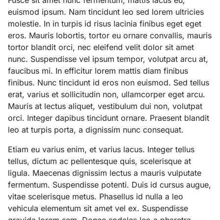
Fusce sit amet nunc fermentum, mattis lacus eu,
euismod ipsum. Nam tincidunt leo sed lorem ultricies
molestie. In in turpis id risus lacinia finibus eget eget
eros. Mauris lobortis, tortor eu ornare convallis, mauris
tortor blandit orci, nec eleifend velit dolor sit amet
nunc. Suspendisse vel ipsum tempor, volutpat arcu at,
faucibus mi. In efficitur lorem mattis diam finibus
finibus. Nunc tincidunt id eros non euismod. Sed tellus
erat, varius et sollicitudin non, ullamcorper eget arcu.
Mauris at lectus aliquet, vestibulum dui non, volutpat
orci. Integer dapibus tincidunt ornare. Praesent blandit
leo at turpis porta, a dignissim nunc consequat.
Etiam eu varius enim, et varius lacus. Integer tellus
tellus, dictum ac pellentesque quis, scelerisque at
ligula. Maecenas dignissim lectus a mauris vulputate
fermentum. Suspendisse potenti. Duis id cursus augue,
vitae scelerisque metus. Phasellus id nulla a leo
vehicula elementum sit amet vel ex. Suspendisse