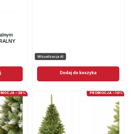
599,00 zł.
539,00 zł.
ralnym
URALNY
Wizualizacja AI
j
Dodaj do koszyka
OMOCJA −38%
PROMOCJA −10%