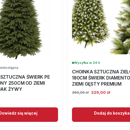
Wysyłka w 24 h
iedostępny
CHOINKA SZTUCZNA ZIE
 SZTUCZNA ŚWIERK PE
180CM ŚWIERK DIAMENT
ONY 250CM OD ZIEMI
ZIEMI GĘSTY PREMIUM
 JAK ŻYWY
Pierwotna
Aktualna
229,00
zł
369,00
zł
cena
cena
wynosiła:
wynosi:
369,00 zł.
229,00 zł.
Dowiedz się więcej
Dodaj do koszyka