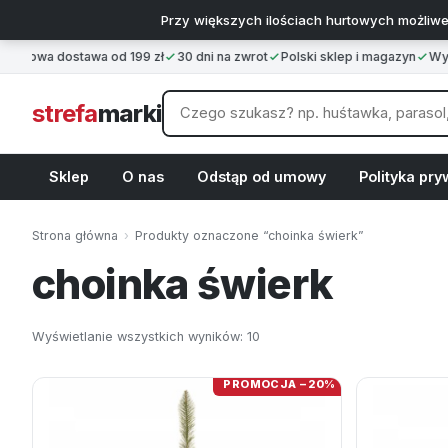
Przy większych ilościach hurtowych możliwe
mowa dostawa od 199 zł
30 dni na zwrot
Polski sklep i magazyn
Wysył
strefa
marki
Sklep
O nas
Odstąp od umowy
Polityka pry
Strona główna
›
Produkty oznaczone “choinka świerk”
choinka świerk
Wyświetlanie wszystkich wyników: 10
PROMOCJA −20%