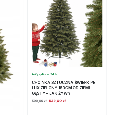
Wysyłka w 24 h
CHOINKA SZTUCZNA ŚWIERK PE
LUX ZIELONY 180CM OD ZIEMI
GĘSTY – JAK ŻYWY
Pierwotna
Aktualna
539,00
zł
599,00
zł
cena
cena
wynosiła:
wynosi: