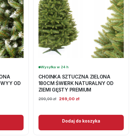
Wysyłka w 24 h
LONA
CHOINKA SZTUCZNA ZIELONA
OWYY OD
180CM ŚWIERK NATURALNY OD
ZIEMI GĘSTY PREMIUM
Pierwotna
Aktualna
269,00
zł
299,00
zł
cena
cena
wynosiła:
wynosi:
299,00 zł.
269,00 zł.
Dodaj do koszyka