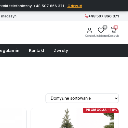
ontakt telefoniczny +48 507 866 371
Odrzuć
magazyn
+48 507 866 371
0
0
Konto
Ulubione
Koszyk
egulamin
Kontakt
Zwroty
PROMOCJA −10%