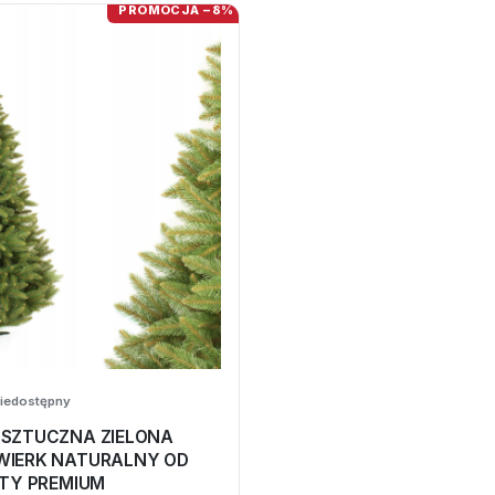
PROMOCJA −8%
iedostępny
 SZTUCZNA ZIELONA
WIERK NATURALNY OD
STY PREMIUM