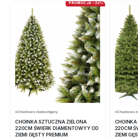
PROMOCJA −22%
Chwilowo niedostępny
Chwilowo n
CHOINKA SZTUCZNA ZIELONA
CHOINKA
220CM ŚWIERK DIAMENTOWYY OD
220CM Ś
ZIEMI GĘSTY PREMIUM
ZIEMI GĘ