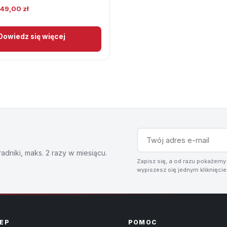
ierwotna
Aktualna
49,00
zł
ena
cena
ynosiła:
wynosi:
Dowiedz się więcej
79,00 zł.
349,00 zł.
dniki, maks. 2 razy w miesiącu.
Zapisz się, a od razu pokażemy
wypiszesz się jednym kliknięci
EP
POMOC