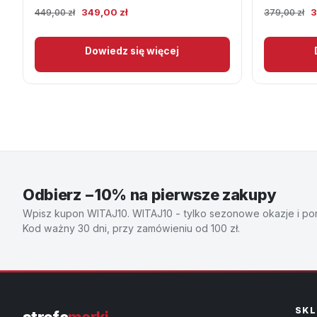
Pierwotna
Aktualna
P
349,00
zł
3
449,00
zł
379,00
zł
cena
cena
c
wynosiła:
wynosi:
w
Dowiedz się więcej
449,00 zł.
349,00 zł.
3
Odbierz −10% na pierwsze zakupy
Wpisz kupon WITAJ10. WITAJ10 - tylko sezonowe okazje i pora
Kod ważny 30 dni, przy zamówieniu od 100 zł.
SKL