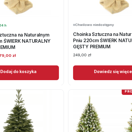
Chwilowo niedostępny
24 h
Choinka Sztuczna na Natu
ztuczna na Naturalnym
Pniu 220cm ŚWIERK NAT
cm ŚWIERK NATURALNY
GĘSTY PREMIUM
REMIUM
249,00
zł
ierwotna
Aktualna
79,00
zł
ena
cena
ynosiła:
wynosi:
Dodaj do koszyka
Dowiedz się więce
29,00 zł.
179,00 zł.
PR