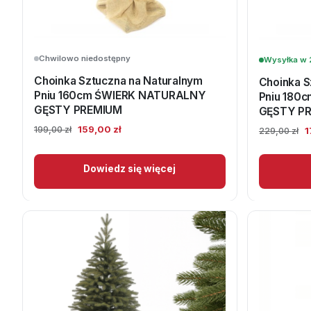
Chwilowo niedostępny
Wysyłka w 
Choinka Sztuczna na Naturalnym
Choinka S
Pniu 160cm ŚWIERK NATURALNY
Pniu 180
GĘSTY PREMIUM
GĘSTY P
Pierwotna
Aktualna
159,00
zł
P
199,00
zł
1
229,00
zł
cena
cena
c
wynosiła:
wynosi:
w
Dowiedz się więcej
199,00 zł.
159,00 zł.
2