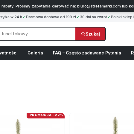
 rabaty. Prosimy zapytania kierować na: biuro@strefamarki.com lub k
ka w 24 h
Darmowa dostawa od 199 zł
30 dni na zwrot
Polski sklep i 
Szukaj
watności
Galeria
FAQ – Często zadawane Pytania
R
PROMOCJA −22%