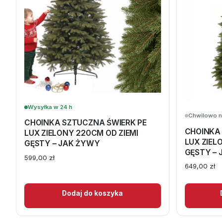
Wysyłka w 24 h
Chwilowo n
CHOINKA SZTUCZNA ŚWIERK PE
CHOINKA
LUX ZIELONY 220CM OD ZIEMI
LUX ZIEL
GĘSTY – JAK ŻYWY
GĘSTY –
599,00
zł
649,00
zł
Dodaj do koszyka