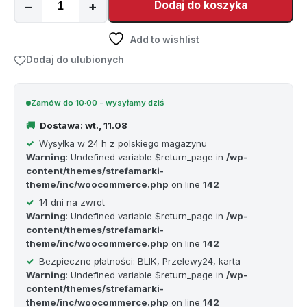
−
+
Dodaj do koszyka
Add to wishlist
Dodaj do ulubionych
Zamów do 10:00 - wysyłamy dziś
Dostawa: wt., 11.08
Wysyłka w 24 h z polskiego magazynu
Warning
: Undefined variable $return_page in
/wp-
content/themes/strefamarki-
theme/inc/woocommerce.php
on line
142
14 dni na zwrot
Warning
: Undefined variable $return_page in
/wp-
content/themes/strefamarki-
theme/inc/woocommerce.php
on line
142
Bezpieczne płatności: BLIK, Przelewy24, karta
Warning
: Undefined variable $return_page in
/wp-
content/themes/strefamarki-
theme/inc/woocommerce.php
on line
142