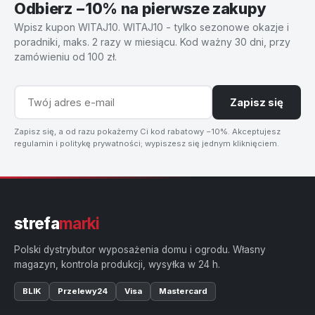
Odbierz −10% na pierwsze zakupy
Wpisz kupon WITAJ10. WITAJ10 - tylko sezonowe okazje i
poradniki, maks. 2 razy w miesiącu. Kod ważny 30 dni, przy
zamówieniu od 100 zł.
Zapisz się
Zapisz się, a od razu pokażemy Ci kod rabatowy −10%. Akceptujesz
regulamin i politykę prywatności; wypiszesz się jednym kliknięciem.
strefa
marki
Polski dystrybutor wyposażenia domu i ogrodu. Własny
magazyn, kontrola produkcji, wysyłka w 24 h.
BLIK
Przelewy24
Visa
Mastercard