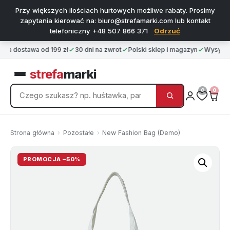
Przy większych ilościach hurtowych możliwe rabaty. Prosimy
zapytania kierować na: biuro@strefamarki.com lub kontakt
telefoniczny +48 507 866 371
Odrzuć
a dostawa od 199 zł
30 dni na zwrot
Polski sklep i magazyn
Wysyłka 
strefa
marki
0
0
Strona główna
›
Pozostałe
›
New Fashion Bag (Demo)
PROMOCJA −50%